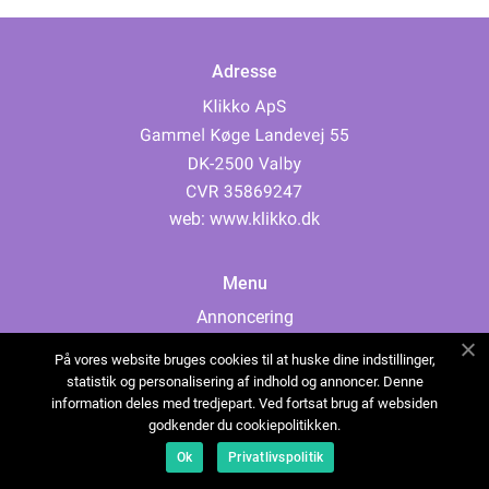
Adresse
web:
www.klikko.dk
Menu
Annoncering
Om os
På vores website bruges cookies til at huske dine indstillinger,
Cookies
statistik og personalisering af indhold og annoncer. Denne
information deles med tredjepart. Ved fortsat brug af websiden
Kontakt os
godkender du cookiepolitikken.
Sitemap
Ok
Privatlivspolitik