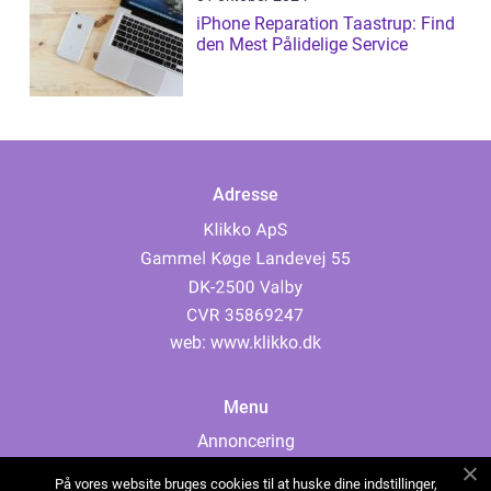
iPhone Reparation Taastrup: Find
den Mest Pålidelige Service
Adresse
web:
www.klikko.dk
Menu
Annoncering
Om os
På vores website bruges cookies til at huske dine indstillinger,