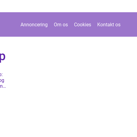
Annoncering
Om os
Cookies
Kontakt os
pp
p:
 og
in