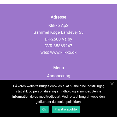
Adresse
web:
www.klikko.dk
Menu
Annoncering
Om os
På vores website bruges cookies til at huske dine indstillinger,
Cookies
statistik og personalisering af indhold og annoncer. Denne
information deles med tredjepart. Ved fortsat brug af websiden
Kontakt os
godkender du cookiepolitikken.
Sitemap
Ok
Privatlivspolitik