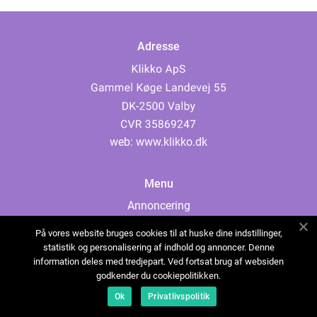
Adresse
web:
www.klikko.dk
Menu
Annoncering
Om os
På vores website bruges cookies til at huske dine indstillinger,
Cookies
statistik og personalisering af indhold og annoncer. Denne
information deles med tredjepart. Ved fortsat brug af websiden
Kontakt os
godkender du cookiepolitikken.
Sitemap
Ok
Privatlivspolitik