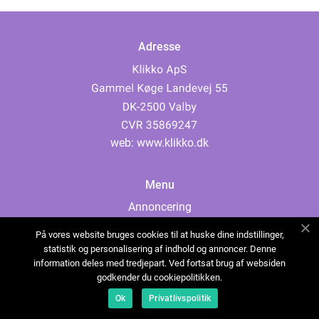
Adresse
web:
www.klikko.dk
Menu
Annoncering
Om os
På vores website bruges cookies til at huske dine indstillinger,
Cookies
statistik og personalisering af indhold og annoncer. Denne
information deles med tredjepart. Ved fortsat brug af websiden
Kontakt os
godkender du cookiepolitikken.
Sitemap
Ok
Privatlivspolitik