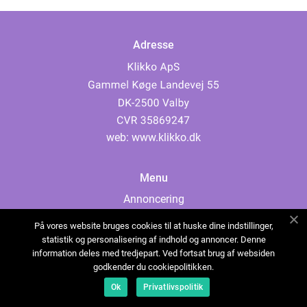
Adresse
web:
www.klikko.dk
Menu
Annoncering
Om os
På vores website bruges cookies til at huske dine indstillinger,
Cookies
statistik og personalisering af indhold og annoncer. Denne
information deles med tredjepart. Ved fortsat brug af websiden
Kontakt os
godkender du cookiepolitikken.
Sitemap
Ok
Privatlivspolitik