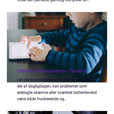
prioritet. Men hvad skal du egentlig kigge
efter, når du er p&ar...
03 august 2025
Effektiv iPad-reparation i Taastrup
I en tid hvor tabletter er blevet en essentiel
del af dagligdagen, kan problemer som
ødelagte skærme eller svækket batterilevetid
være både frustrerende og
omkostningstunge at løse. Miljøet i Taastrup
tilb...