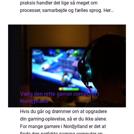
praksis handler det lige så meget om
processer, samarbejde og fælles sprog. Her
spiller ITIL version 5 en central rolle som
rammeværk for, hvordan digitale produ...
02 november 2025
Vælg den rette gamer computer i
Nordjylland
Hvis du går og drømmer om at opgradere
din gaming-oplevelse, så er du ikke alene.
For mange gamere i Nordjylland er det at
finde den perfekte gaming computer en