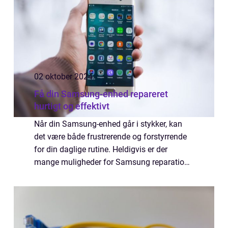
02 oktober 2024
Få din Samsung-enhed repareret
hurtigt og effektivt
Når din Samsung-enhed går i stykker, kan
det være både frustrerende og forstyrrende
for din daglige rutine. Heldigvis er der
mange muligheder for Samsung reparation,
der kan hjælpe dig med at få din enhed
tilbage i...