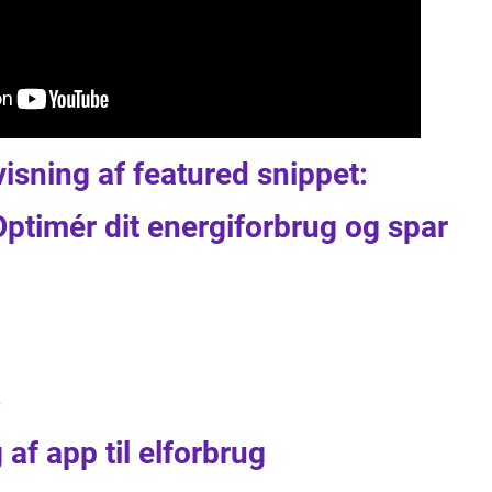
visning af featured snippet:
 Optimér dit energiforbrug og spar
 af app til elforbrug