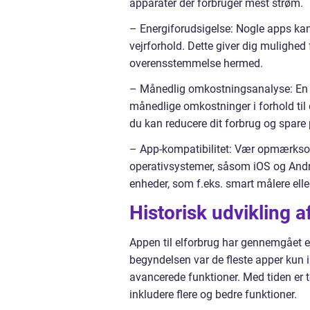
apparater der forbruger mest strøm.
– Energiforudsigelse: Nogle apps kan 
vejrforhold. Dette giver dig mulighed
overensstemmelse hermed.
– Månedlig omkostningsanalyse: En go
månedlige omkostninger i forhold til d
du kan reducere dit forbrug og spare
– App-kompatibilitet: Vær opmærksom
operativsystemer, såsom iOS og Andr
enheder, som f.eks. smart målere elle
Historisk udvikling af
Appen til elforbrug har gennemgået e
begyndelsen var de fleste apper kun i
avancerede funktioner. Med tiden er t
inkludere flere og bedre funktioner.