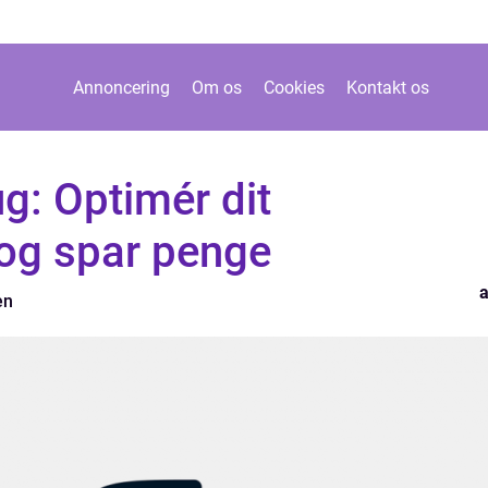
Annoncering
Om os
Cookies
Kontakt os
ug: Optimér dit
 og spar penge
en