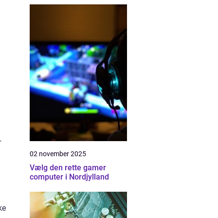
g
r
02 november 2025
Vælg den rette gamer
computer i Nordjylland
ke