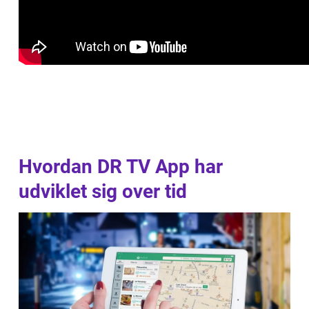
Hvordan DR TV App har
udviklet sig over tid