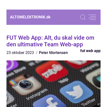
ALTOMELEKTRONIK.
dk
FUT Web App: Alt, du skal vide om
den ultimative Team Web-app
fut web app
23 oktober 2023
Peter Mortensen