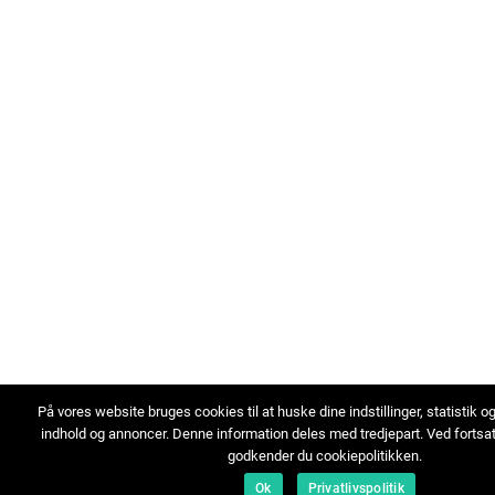
På vores website bruges cookies til at huske dine indstillinger, statistik o
indhold og annoncer. Denne information deles med tredjepart. Ved fortsa
godkender du cookiepolitikken.
Ok
Privatlivspolitik