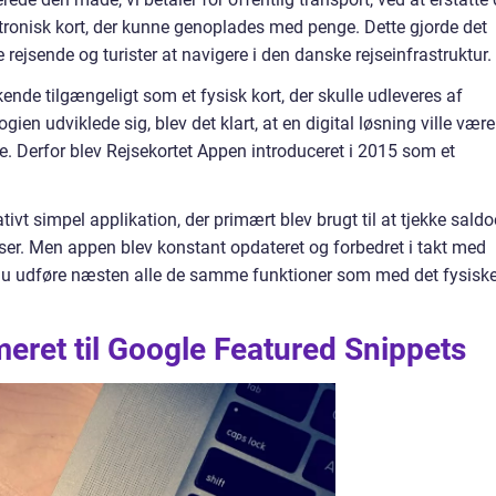
lektronisk kort, der kunne genoplades med penge. Dette gjorde det
ejsende og turister at navigere i den danske rejseinfrastruktur.
ende tilgængeligt som et fysisk kort, der skulle udleveres af
en udviklede sig, blev det klart, at en digital løsning ville være
e. Derfor blev Rejsekortet Appen introduceret i 2015 som et
ativt simpel applikation, der primært blev brugt til at tjekke sald
ejser. Men appen blev konstant opdateret og forbedret i takt med
 du udføre næsten alle de samme funktioner som med det fysisk
meret til Google Featured Snippets