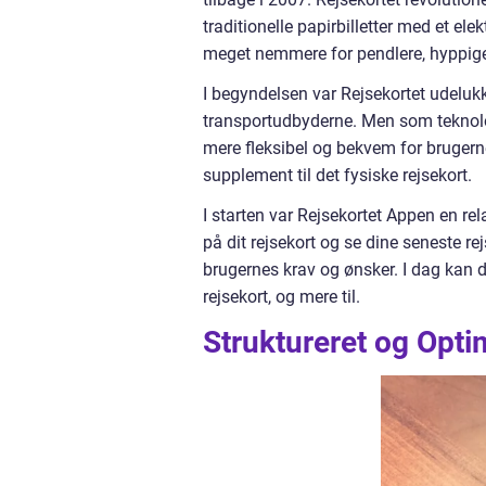
traditionelle papirbilletter med et e
meget nemmere for pendlere, hyppige r
I begyndelsen var Rejsekortet udelukk
transportudbyderne. Men som teknologi
mere fleksibel og bekvem for brugern
supplement til det fysiske rejsekort.
I starten var Rejsekortet Appen en rel
på dit rejsekort og se dine seneste r
brugernes krav og ønsker. I dag kan
rejsekort, og mere til.
Struktureret og Opti