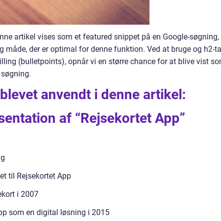
nne artikel vises som et featured snippet på en Google-søgning,
lig måde, der er optimal for denne funktion. Ved at bruge og h2-t
lling (bulletpoints), opnår vi en større chance for at blive vist s
 søgning.
blevet anvendt i denne artikel:
entation af “Rejsekortet App”
ng
t til Rejsekortet App
ekort i 2007
p som en digital løsning i 2015