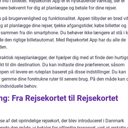
ind i billedet. Rejsekortet App er et nyskabende værktøj, der er
ere bekvemt for dig at planlægge og betale for dine rejser.
 på brugervenlighed og funktionalitet. Appen tilbyder en bred vi
ig at planlægge dine rejser, tjekke afgangstider, købe billetter og
lt sammen fra din smartphone. Du behøver ikke længere at stå i 
nde den rigtige billetautomat. Med Rejsekortet App har du alle de
den.
aktisk rejseplanlægger, der hjælper dig med at finde den hurtig
nkt til din destination. Du kan indtaste dine præferencer, såsom
appen vil levere en ruteplan baseret på disse indstillinger. Du kan
ler gemme dine foretrukne ruter til senere brug. På den måde kan 
 individuelle behov.
: Fra Rejsekortet til Rejsekortet
se af det oprindelige rejsekort, der blev introduceret i Danmark
erede den måde, vi betaler for offentlig transport, ved at erstatte