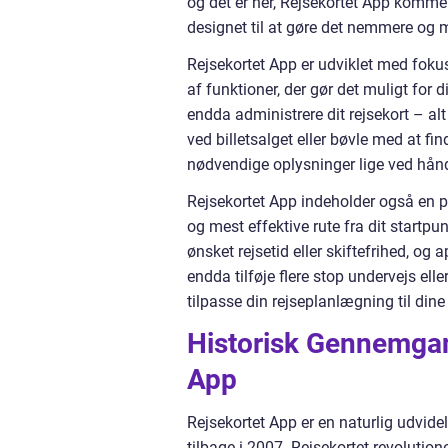
og det er her, Rejsekortet App kommer 
designet til at gøre det nemmere og m
Rejsekortet App er udviklet med fokus
af funktioner, der gør det muligt for d
endda administrere dit rejsekort – a
ved billetsalget eller bøvle med at fi
nødvendige oplysninger lige ved hån
Rejsekortet App indeholder også en pr
og mest effektive rute fra dit startpu
ønsket rejsetid eller skiftefrihed, og 
endda tilføje flere stop undervejs el
tilpasse din rejseplanlægning til dine
Historisk Gennemgang
App
Rejsekortet App er en naturlig udvidel
tilbage i 2007. Rejsekortet revolution