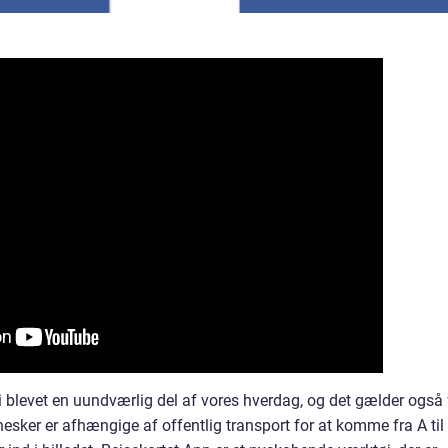
 blevet en uundværlig del af vores hverdag, og det gælder også 
ker er afhængige af offentlig transport for at komme fra A til 