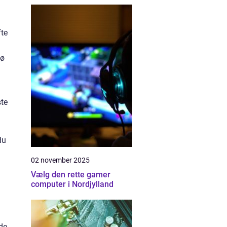
fte
kø
ste
du
02 november 2025
Vælg den rette gamer
computer i Nordjylland
 de